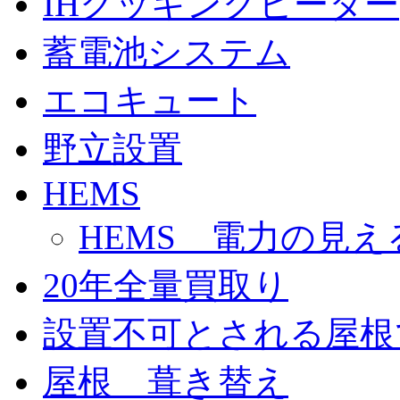
IHクッキングヒーター
蓄電池システム
エコキュート
野立設置
HEMS
HEMS 電力の見え
20年全量買取り
設置不可とされる屋根
屋根 葺き替え