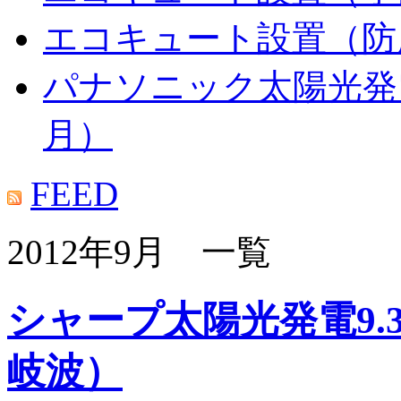
エコキュート設置（防
パナソニック太陽光発電
月）
FEED
2012年9月 一覧
シャープ太陽光発電9.
岐波）