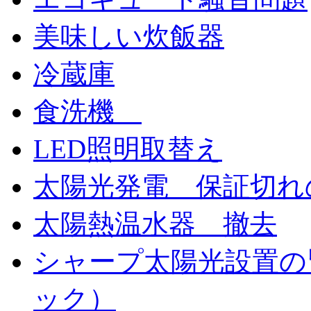
美味しい炊飯器
冷蔵庫
食洗機
LED照明取替え
太陽光発電 保証切れ
太陽熱温水器 撤去
シャープ太陽光設置の
ック）