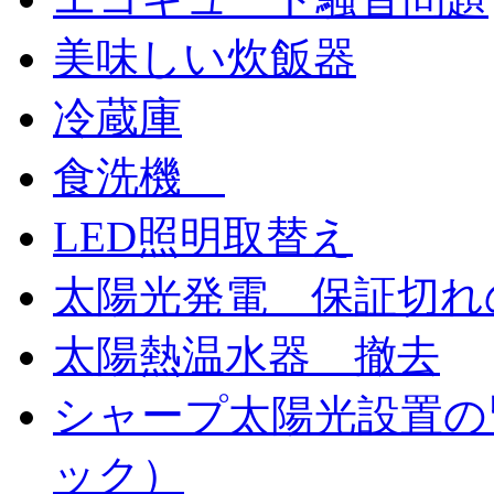
美味しい炊飯器
冷蔵庫
食洗機
LED照明取替え
太陽光発電 保証切れ
太陽熱温水器 撤去
シャープ太陽光設置の
ック）