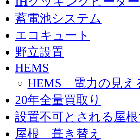
IHクッキングヒーター
蓄電池システム
エコキュート
野立設置
HEMS
HEMS 電力の見え
20年全量買取り
設置不可とされる屋根
屋根 葺き替え