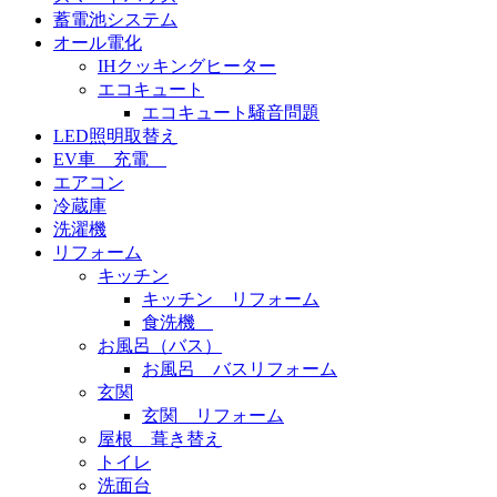
蓄電池システム
オール電化
IHクッキングヒーター
エコキュート
エコキュート騒音問題
LED照明取替え
EV車 充電
エアコン
冷蔵庫
洗濯機
リフォーム
キッチン
キッチン リフォーム
食洗機
お風呂（バス）
お風呂 バスリフォーム
玄関
玄関 リフォーム
屋根 葺き替え
トイレ
洗面台