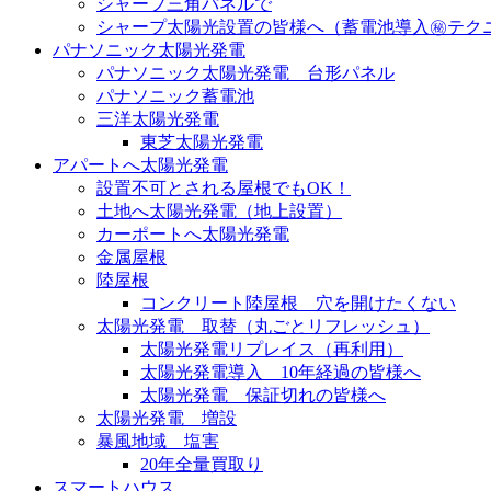
シャープ三角パネルで
シャープ太陽光設置の皆様へ（蓄電池導入㊙︎テク
パナソニック太陽光発電
パナソニック太陽光発電 台形パネル
パナソニック蓄電池
三洋太陽光発電
東芝太陽光発電
アパートへ太陽光発電
設置不可とされる屋根でもOK！
土地へ太陽光発電（地上設置）
カーポートへ太陽光発電
金属屋根
陸屋根
コンクリート陸屋根 穴を開けたくない
太陽光発電 取替（丸ごとリフレッシュ）
太陽光発電リプレイス（再利用）
太陽光発電導入 10年経過の皆様へ
太陽光発電 保証切れの皆様へ
太陽光発電 増設
暴風地域 塩害
20年全量買取り
スマートハウス