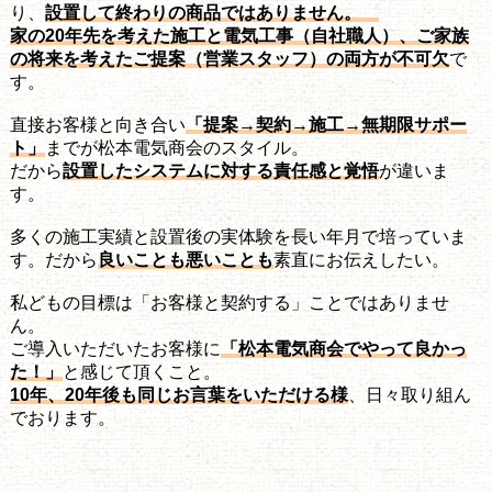
り、
設置して終わりの商品ではありません。
家の20年先を考えた施工と電気工事（自社職人）、ご家族
の将来を考えたご提案（営業スタッフ）の両方が不可欠
で
す。
直接お客様と向き合い
「提案→契約→施工→無期限サポー
ト」
までが松本電気商会のスタイル。
だから
設置したシステムに対する責任感と覚悟
が違いま
す。
多くの施工実績と設置後の実体験を長い年月で培っていま
す。だから
良いことも悪いことも
素直にお伝えしたい。
私どもの目標は「お客様と契約する」ことではありませ
ん。
ご導入いただいたお客様に
「松本電気商会でやって良かっ
た！」
と感じて頂くこと。
10年、20年後も同じお言葉をいただける様
、日々取り組ん
でおります。