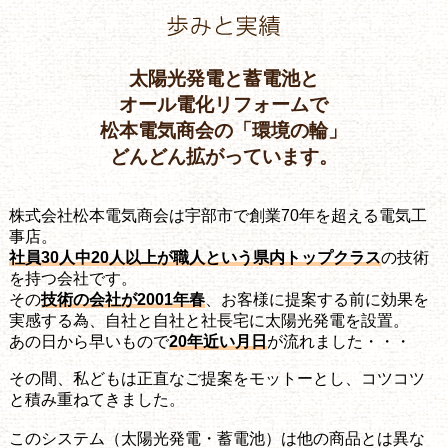
太陽光発電と蓄電池と
オール電化リフォームで
松本電気商会の「環境の輪」
どんどん拡がっています。
株式会社松本電気商会は宇部市で創業70年を超える電気工
事店。
社員30人中20人以上が職人という県内トップクラス
の技術
を持つ会社です。
その
技術の会社が2001年春
、お客様に提案する前に効果を
実感する為、自社と自社と社長宅に太陽光発電を設置。
あの日から早いもので
20年近い月日
が流れました・・・
その間、私どもは正直なご提案をモットーとし、コツコツ
と積み重ねてきました。
このシステム（太陽光発電・蓄電池）は他の商品とは異な