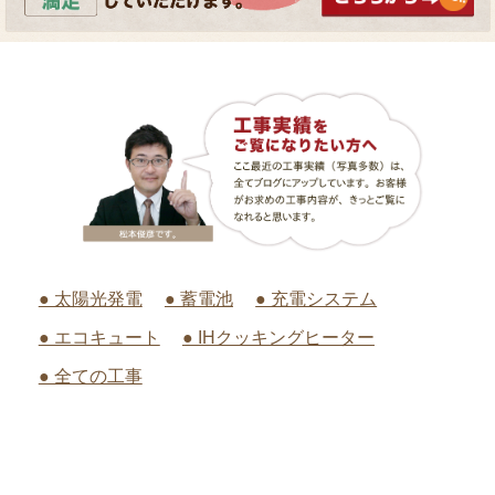
● 太陽光発電
● 蓄電池
● 充電システム
● エコキュート
● IHクッキングヒーター
● 全ての工事