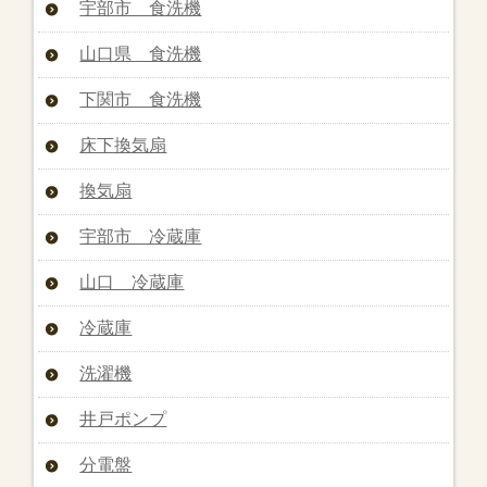
宇部市 食洗機
山口県 食洗機
下関市 食洗機
床下換気扇
換気扇
宇部市 冷蔵庫
山口 冷蔵庫
冷蔵庫
洗濯機
井戸ポンプ
分電盤