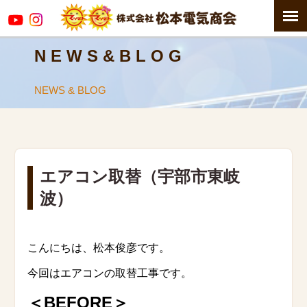
N E W S & B L O G
NEWS & BLOG
エアコン取替（宇部市東岐
波）
こんにちは、松本俊彦です。
今回はエアコンの取替工事です。
＜BEFORE＞