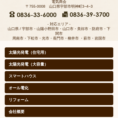
電気商会
〒755-0008 山口県宇部市明神町3−4−3
- 対応エリア -
山口県 / 宇部市・山陽小野田市・山口市・美祢市・防府市・下
関市
周南市・下松市・光市・長門市・柳井市 ・萩市・岩国市
太陽光発電（住宅用）
太陽光発電（住宅用）
太陽光発電の仕組みは？
取扱メーカー
職人のこだわり(松本電気商会のこだわり)
施工例
寄棟屋根の皆さま
価格
導入効果（㊙真実データ）
太陽光発電（大容量）
太陽光発電（大容量）
シャープを選ぶ理由
施工実績
スマートハウス
スマートハウス
蓄電池（自給自足スタイル）
EV・PHEV(PHV)車充電システム
オール電化
オール電化
エコキュート
IHクッキングヒーター
リフォーム
リフォーム
会社概要