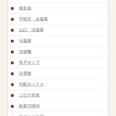
換気扇
宇部市 冷蔵庫
山口 冷蔵庫
冷蔵庫
洗濯機
井戸ポンプ
分電盤
宅配ボックス
コロナ対策
創業70周年