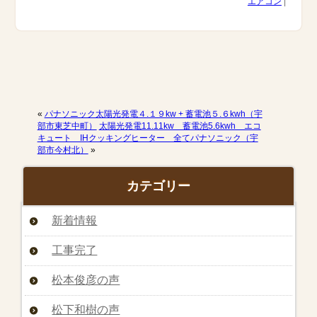
エアコン
|
«
パナソニック太陽光発電４.１９kw + 蓄電池５.６kwh（宇
部市東芝中町）
太陽光発電11.11kw 蓄電池5.6kwh エコ
キュート IHクッキングヒーター 全てパナソニック（宇
部市今村北）
»
カテゴリー
新着情報
工事完了
松本俊彦の声
松下和樹の声