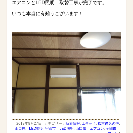
エアコンとLED照明 取替工事が完了です。
いつも本当に有難うございます！
2019年8月27日 | カテゴリー：
新着情報
,
工事完了
,
松本俊彦の声
,
山口県 LED照明
,
宇部市 LED照明
,
山口県 エアコン
,
宇部市