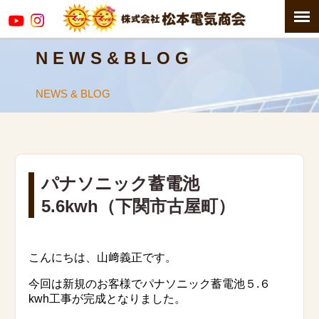
N E W S & B L O G
NEWS & BLOG
パナソニック蓄電池
5.6kwh（下関市古屋町）
こんにちは、山﨑義正です。
今回は新規のお客様でパナソニック蓄電池５.６
kwh工事が完成となりました。