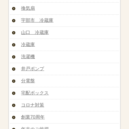
換気扇
宇部市 冷蔵庫
山口 冷蔵庫
冷蔵庫
洗濯機
井戸ポンプ
分電盤
宅配ボックス
コロナ対策
創業70周年