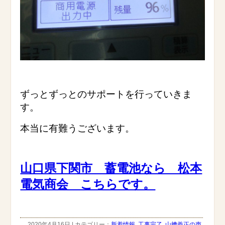
ずっとずっとのサポートを行っていきま
す。
本当に有難うございます。
山口県下関市 蓄電池なら 松本
電気商会 こちらです。
2020年4月16日 | カテゴリー：
新着情報
,
工事完了
,
山﨑義正の声
,