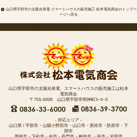
山口県宇部市の太陽光発電-スマートハウスの販売施工-松本電気商会のトップペ
ージへ戻る
山口県宇部市の太陽光発電、スマートハウスの販売施工は松本
電気商会
〒755-0008 山口県宇部市明神町3−4−3
- 対応エリア -
山口県 / 宇部市・山陽小野田市・山口市・美祢市・防府市・下
関市
周南市・下松市・光市・長門市・柳井市 ・萩市・岩国市