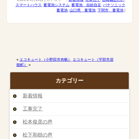
スマートハウス
,
蓄電池システム
,
蓄電池 自給自足
,
パナソニック
蓄電池
,
山口県 蓄電池
,
下関市 蓄電池
|
«
エコキュート（小野田市有帆）
エコキュート（宇部市居
能町）
»
カテゴリー
新着情報
工事完了
松本俊彦の声
松下和樹の声