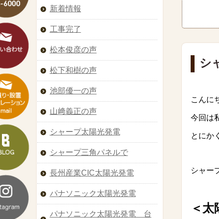
新着情報
工事完了
松本俊彦の声
シ
松下和樹の声
池部優一の声
こんに
山﨑義正の声
今回は
シャープ太陽光発電
とにか
シャープ三角パネルで
シャープ
長州産業CIC太陽光発電
パナソニック太陽光発電
＜太
パナソニック太陽光発電 台