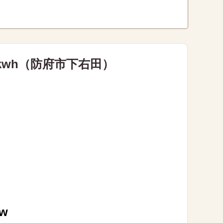
kwh（防府市下右田）
w