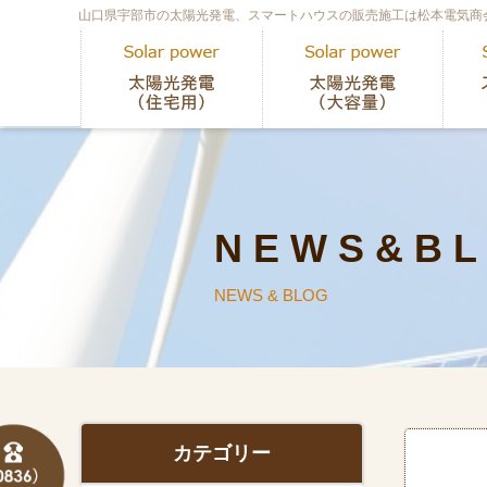
山口県宇部市の太陽光発電、スマートハウスの販売施工は松本電気商
N E W S & B L
NEWS & BLOG
カテゴリー