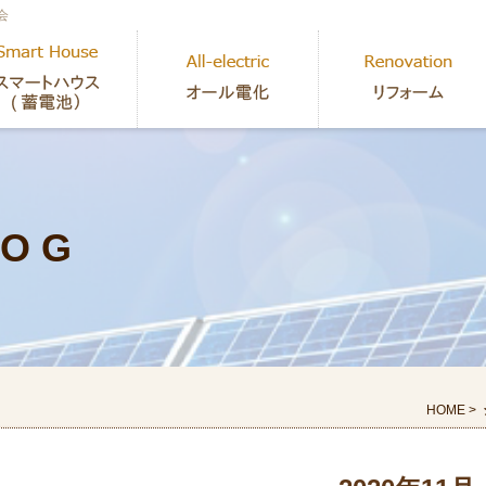
会
 O G
HOME
>