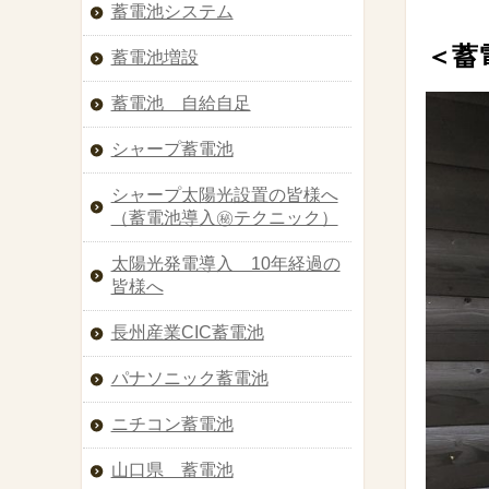
蓄電池システム
＜蓄
蓄電池増設
蓄電池 自給自足
シャープ蓄電池
シャープ太陽光設置の皆様へ
（蓄電池導入㊙︎テクニック）
太陽光発電導入 10年経過の
皆様へ
長州産業CIC蓄電池
パナソニック蓄電池
ニチコン蓄電池
山口県 蓄電池