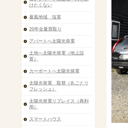
けたくない
暴風地域 塩害
20年全量買取り
アパートへ太陽光発電
土地へ太陽光発電（地上設
置）
カーポートへ太陽光発電
太陽光発電 取替（丸ごとリ
フレッシュ）
太陽光発電リプレイス（再利
用）
スマートハウス