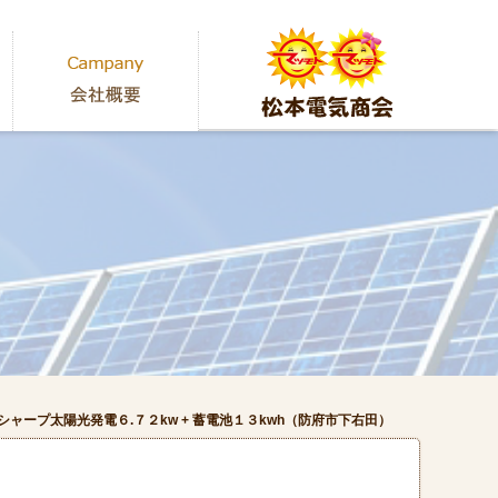
シャープ太陽光発電６.７２kw + 蓄電池１３kwh（防府市下右田）