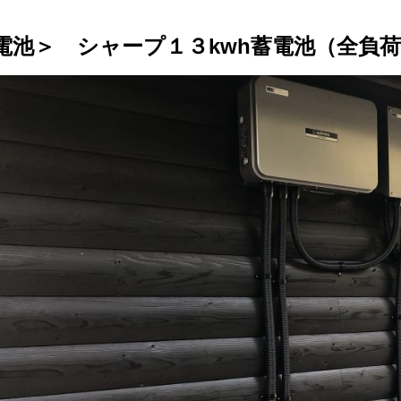
電池＞ シャープ１３kwh蓄電池（全負