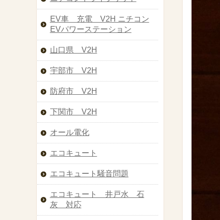
EV車 充電 V2H ニチコン
EVパワーステーション
山口県 V2H
宇部市 V2H
防府市 V2H
下関市 V2H
オール電化
エコキュート
エコキュート騒音問題
エコキュート 井戸水 石
灰 対応