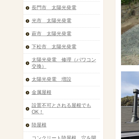
長門市 太陽光発電
光市 太陽光発電
萩市 太陽光発電
下松市 太陽光発電
太陽光発電 修理（パワコン
交換）
太陽光発電 増設
金属屋根
設置不可とされる屋根でも
OK！
陸屋根
コンクリート陸屋根 穴を開