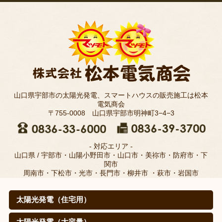
山口県宇部市の太陽光発電、スマートハウスの販売施工は松本
電気商会
〒755-0008 山口県宇部市明神町3−4−3
- 対応エリア -
山口県 / 宇部市・山陽小野田市・山口市・美祢市・防府市・下
関市
周南市・下松市・光市・長門市・柳井市 ・萩市・岩国市
太陽光発電（住宅用）
太陽光発電（住宅用）
太陽光発電の仕組みは？
取扱メーカー
職人のこだわり(松本電気商会のこだわり)
施工例
寄棟屋根の皆さま
価格
導入効果（㊙真実データ）
太陽光発電（大容量）