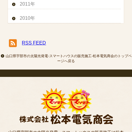
2011年
2010年
RSS FEED
山口県宇部市の太陽光発電-スマートハウスの販売施工-松本電気商会のトップペ
ージへ戻る