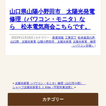
山口県山陽小野田市 太陽光発電
修理（パワコン・モニタ）な
ら 松本電気商会こちらです。
2022年11月10日 | カテゴリー：
新着情報
,
工事完了
,
松本俊彦の声
,
山口県 太陽光発電
,
山陽小野田市 太陽光発電
,
太陽光発電 修理
（パワコン交換）
|
«
太陽光発電（パワコン・モニタ）修理（山口市小郡）
シャープ太陽光発電５.１８kw（宇部市東須恵）
»
カテゴリー