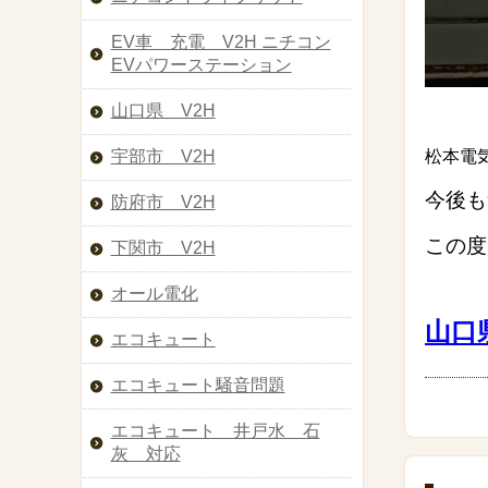
EV車 充電 V2H ニチコン
EVパワーステーション
山口県 V2H
松本電
宇部市 V2H
今後も
防府市 V2H
この度
下関市 V2H
オール電化
山口
エコキュート
エコキュート騒音問題
エコキュート 井戸水 石
灰 対応