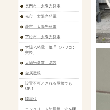
長門市 太陽光発電
光市 太陽光発電
萩市 太陽光発電
下松市 太陽光発電
太陽光発電 修理（パワコン
交換）
太陽光発電 増設
金属屋根
設置不可とされる屋根でも
OK！
陸屋根
コンクリート陸屋根 穴を開