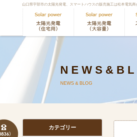
山口県宇部市の太陽光発電、スマートハウスの販売施工は松本電気商
N E W S & B L
NEWS & BLOG
カテゴリー