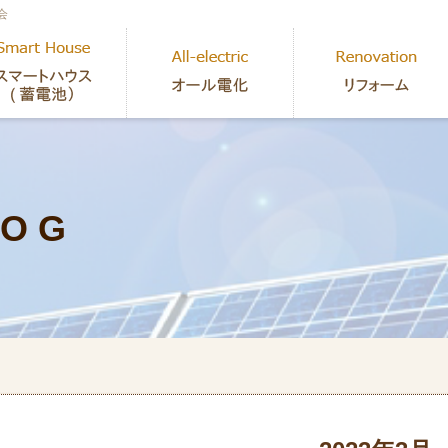
会
 O G