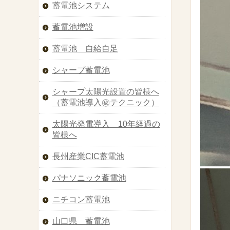
蓄電池システム
蓄電池増設
蓄電池 自給自足
シャープ蓄電池
シャープ太陽光設置の皆様へ
（蓄電池導入㊙︎テクニック）
太陽光発電導入 10年経過の
皆様へ
長州産業CIC蓄電池
パナソニック蓄電池
ニチコン蓄電池
山口県 蓄電池