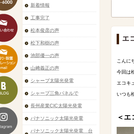
新着情報
工事完了
松本俊彦の声
エ
松下和樹の声
池部優一の声
こんに
山﨑義正の声
今回は
シャープ太陽光発電
エコキ
シャープ三角パネルで
いつも
長州産業CIC太陽光発電
＜エ
パナソニック太陽光発電
パナソニック太陽光発電 台