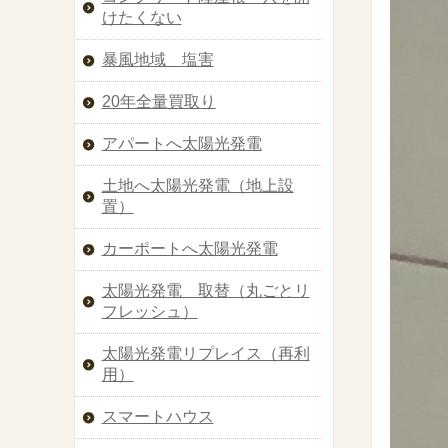
けたくない
暴風地域 塩害
20年全量買取り
アパートへ太陽光発電
土地へ太陽光発電（地上設
置）
カーポートへ太陽光発電
太陽光発電 取替（丸ごとリ
フレッシュ）
太陽光発電リプレイス（再利
用）
スマートハウス