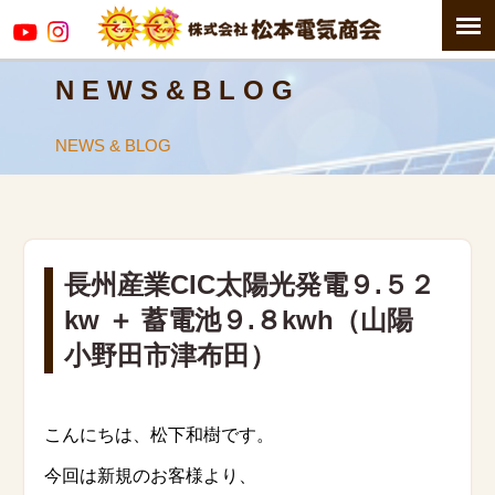
N E W S & B L O G
NEWS & BLOG
長州産業CIC太陽光発電９.５２
kw ＋ 蓄電池９.８kwh（山陽
小野田市津布田）
こんにちは、松下和樹です。
今回は新規のお客様より、