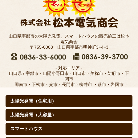
山口県宇部市の太陽光発電、スマートハウスの販売施工は松本
電気商会
〒755-0008 山口県宇部市明神町3−4−3
- 対応エリア -
山口県 / 宇部市・山陽小野田市・山口市・美祢市・防府市・下
関市
周南市・下松市・光市・長門市・柳井市 ・萩市・岩国市
太陽光発電（住宅用）
太陽光発電（住宅用）
太陽光発電の仕組みは？
取扱メーカー
職人のこだわり(松本電気商会のこだわり)
施工例
寄棟屋根の皆さま
価格
導入効果（㊙真実データ）
太陽光発電（大容量）
太陽光発電（大容量）
シャープを選ぶ理由
施工実績
スマートハウス