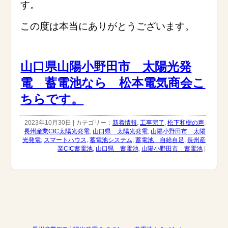
す。
この度は本当にありがとうございます。
山口県山陽小野田市 太陽光発
電 蓄電池なら 松本電気商会こ
ちらです。
2023年10月30日 | カテゴリー：
新着情報
,
工事完了
,
松下和樹の声
,
長州産業CIC太陽光発電
,
山口県 太陽光発電
,
山陽小野田市 太陽
光発電
,
スマートハウス
,
蓄電池システム
,
蓄電池 自給自足
,
長州産
業CIC蓄電池
,
山口県 蓄電池
,
山陽小野田市 蓄電池
|