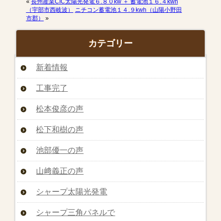
«
長州産業CIC太陽光発電６.８０kw ＋ 蓄電池１６.４kwh
（宇部市西岐波）
ニチコン蓄電池１４.９kwh（山陽小野田
市郡）
»
カテゴリー
新着情報
工事完了
松本俊彦の声
松下和樹の声
池部優一の声
山﨑義正の声
シャープ太陽光発電
シャープ三角パネルで