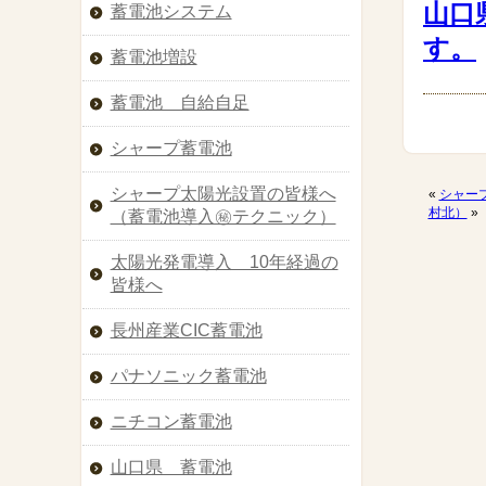
山口
蓄電池システム
す。
蓄電池増設
蓄電池 自給自足
シャープ蓄電池
シャープ太陽光設置の皆様へ
«
シャー
村北）
»
（蓄電池導入㊙︎テクニック）
太陽光発電導入 10年経過の
皆様へ
長州産業CIC蓄電池
パナソニック蓄電池
ニチコン蓄電池
山口県 蓄電池