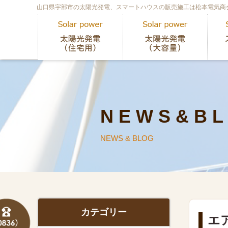
山口県宇部市の太陽光発電、スマートハウスの販売施工は松本電気商
N E W S & B L
NEWS & BLOG
カテゴリー
エ