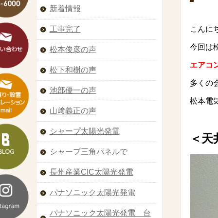
新着情報
こんに
工事完了
今回は
松本俊彦の声
エアコ
松下和樹の声
多くの
池部優一の声
松本電
山﨑義正の声
シャープ太陽光発電
＜天
シャープ三角パネルで
長州産業CIC太陽光発電
パナソニック太陽光発電
パナソニック太陽光発電 台