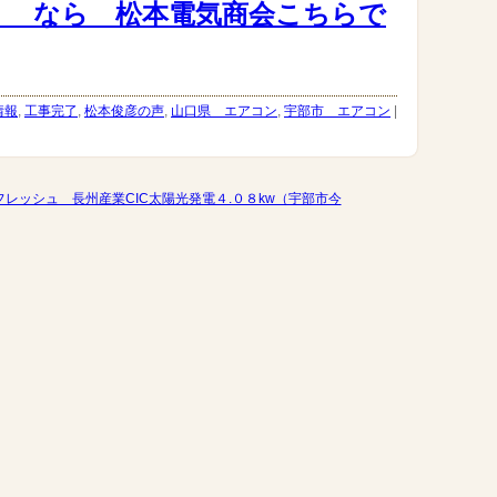
） なら 松本電気商会こちらで
情報
,
工事完了
,
松本俊彦の声
,
山口県 エアコン
,
宇部市 エアコン
|
レッシュ 長州産業CIC太陽光発電４.０８kw（宇部市今