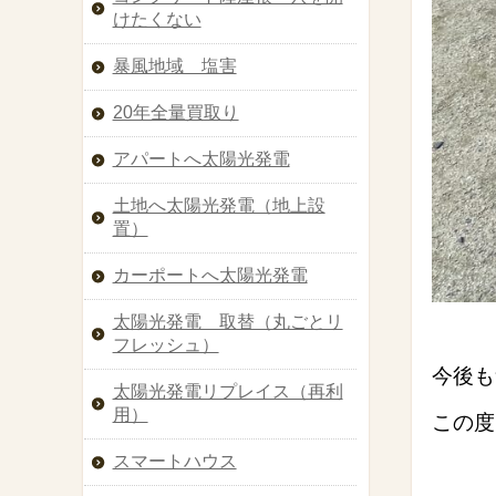
けたくない
暴風地域 塩害
20年全量買取り
アパートへ太陽光発電
土地へ太陽光発電（地上設
置）
カーポートへ太陽光発電
太陽光発電 取替（丸ごとリ
フレッシュ）
今後も
太陽光発電リプレイス（再利
用）
この度
スマートハウス