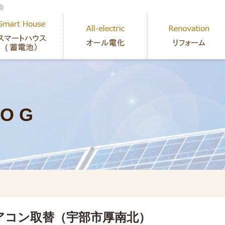
会
 O G
アコン取替（宇部市厚南北）