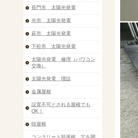
長門市 太陽光発電
光市 太陽光発電
萩市 太陽光発電
下松市 太陽光発電
太陽光発電 修理（パワコン
交換）
太陽光発電 増設
金属屋根
設置不可とされる屋根でも
OK！
陸屋根
コンクリート陸屋根 穴を開