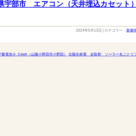
県宇部市 エアコン（天井埋込カセット
2024年5月13日 | カテゴリー：
新着
プ蓄電池９.５kwh（山陽小野田市小野田）
太陽光発電 全取替 ソーラー丸ごとリフ