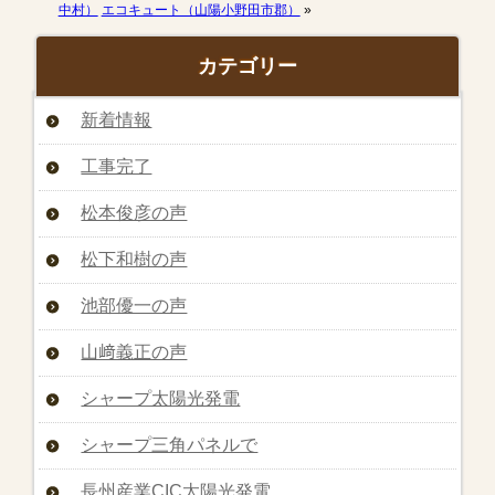
中村）
エコキュート（山陽小野田市郡）
»
カテゴリー
新着情報
工事完了
松本俊彦の声
松下和樹の声
池部優一の声
山﨑義正の声
シャープ太陽光発電
シャープ三角パネルで
長州産業CIC太陽光発電