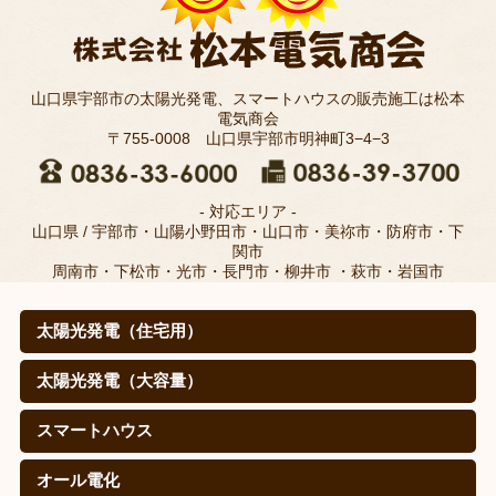
山口県宇部市の太陽光発電、スマートハウスの販売施工は松本
電気商会
〒755-0008 山口県宇部市明神町3−4−3
- 対応エリア -
山口県 / 宇部市・山陽小野田市・山口市・美祢市・防府市・下
関市
周南市・下松市・光市・長門市・柳井市 ・萩市・岩国市
太陽光発電（住宅用）
太陽光発電（住宅用）
太陽光発電の仕組みは？
取扱メーカー
職人のこだわり(松本電気商会のこだわり)
施工例
寄棟屋根の皆さま
価格
導入効果（㊙真実データ）
太陽光発電（大容量）
太陽光発電（大容量）
シャープを選ぶ理由
施工実績
スマートハウス
スマートハウス
蓄電池（自給自足スタイル）
EV・PHEV(PHV)車充電システム
オール電化