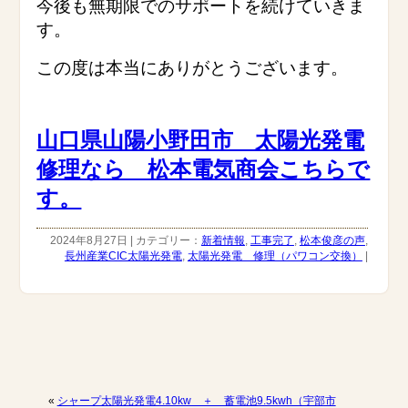
今後も無期限でのサポートを続けていきま
す。
この度は本当にありがとうございます。
山口県山陽小野田市 太陽光発電
修理なら 松本電気商会こちらで
す。
2024年8月27日 | カテゴリー：
新着情報
,
工事完了
,
松本俊彦の声
,
長州産業CIC太陽光発電
,
太陽光発電 修理（パワコン交換）
|
«
シャープ太陽光発電4.10kw ＋ 蓄電池9.5kwh（宇部市