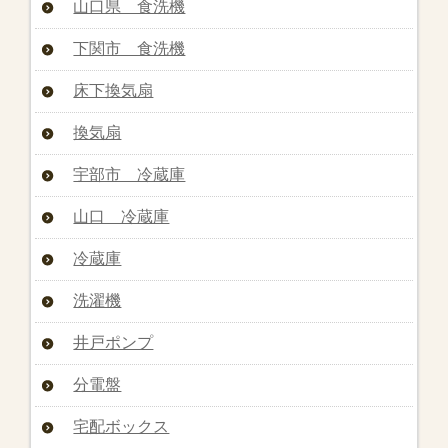
山口県 食洗機
下関市 食洗機
床下換気扇
換気扇
宇部市 冷蔵庫
山口 冷蔵庫
冷蔵庫
洗濯機
井戸ポンプ
分電盤
宅配ボックス