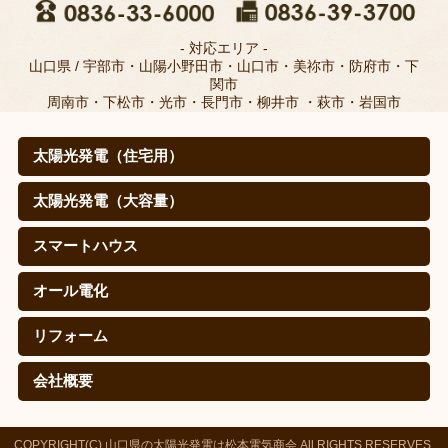
- 対応エリア -
山口県 / 宇部市・山陽小野田市・山口市・美祢市・防府市・下
関市
周南市・下松市・光市・長門市・柳井市 ・萩市・岩国市
太陽光発電（住宅用）
太陽光発電（住宅用）
太陽光発電の仕組みは？
取扱メーカー
職人のこだわり(松本電気商会のこだわり)
施工例
寄棟屋根の皆さま
価格
導入効果（㊙真実データ）
太陽光発電（大容量）
太陽光発電（大容量）
シャープを選ぶ理由
施工実績
スマートハウス
スマートハウス
蓄電池（自給自足スタイル）
EV・PHEV(PHV)車充電システム
オール電化
オール電化
エコキュート
IHクッキングヒーター
リフォーム
リフォーム
会社概要
会社概要
ご挨拶
環境方針
会社概要
お知らせ
お問い合わせ
見積り・設置シュミレーション
サイトマップ
サイトポリシー
COPYRIGHT(C) 山口県の太陽光発電は松本電気商会 All RIGHTS RESERVES.