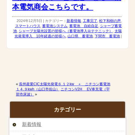
本電気商会こちらです。
2024年12月5日 | カテゴリー：
新着情報
,
工事完了
,
松下和樹の声
,
スマートハウス
,
蓄電池システム
,
蓄電池 自給自足
,
シャープ蓄電
池
,
シャープ太陽光設置の皆様へ（蓄電池導入㊙︎テクニック）
,
太陽
光発電導入 10年経過の皆様へ
,
山口県 蓄電池
,
下関市 蓄電池
|
«
長州産業CIC太陽光発電６.１２kw ＋ ニチコン蓄電池
１４.９kwh（山口市佐山）
ニチコンV2H EV車充電（宇
部市床波）
»
カテゴリー
新着情報