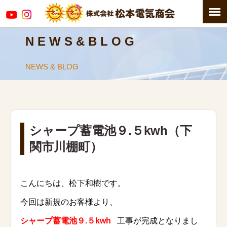
N E W S & B L O G
NEWS & BLOG
シャープ蓄電池９.５kwh（下
関市川棚町）
こんにちは、松下和樹です。
今回は新規のお客様より、
シャープ蓄電池９.５kwh
工事が完成となりまし