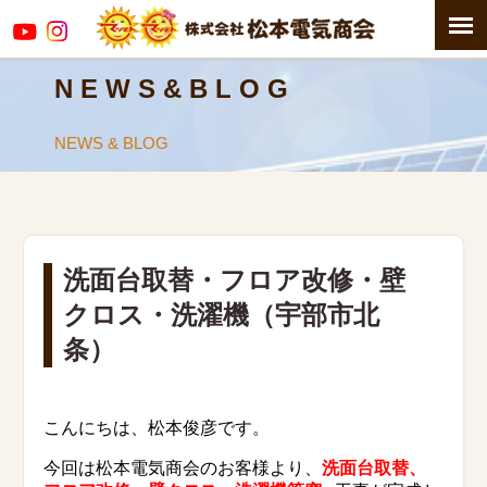
N E W S & B L O G
NEWS & BLOG
洗面台取替・フロア改修・壁
クロス・洗濯機（宇部市北
条）
こんにちは、松本俊彦です。
今回は松本電気商会のお客様より、
洗面台取替、