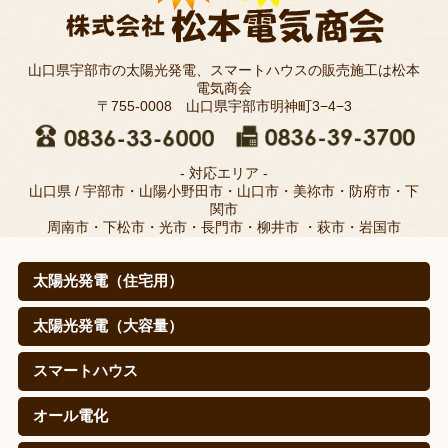
山口県宇部市の太陽光発電、スマートハウスの販売施工は松本
電気商会
〒755-0008 山口県宇部市明神町3−4−3
- 対応エリア -
山口県 / 宇部市・山陽小野田市・山口市・美祢市・防府市・下
関市
周南市・下松市・光市・長門市・柳井市 ・萩市・岩国市
太陽光発電（住宅用）
太陽光発電（住宅用）
太陽光発電の仕組みは？
取扱メーカー
職人のこだわり(松本電気商会のこだわり)
施工例
寄棟屋根の皆さま
価格
導入効果（㊙真実データ）
太陽光発電（大容量）
太陽光発電（大容量）
シャープを選ぶ理由
施工実績
スマートハウス
スマートハウス
蓄電池（自給自足スタイル）
EV・PHEV(PHV)車充電システム
オール電化