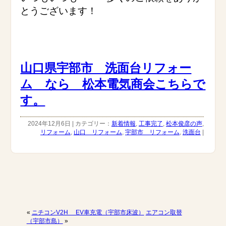
とうございます！
山口県宇部市 洗面台リフォー
ム なら 松本電気商会こちらで
す。
2024年12月6日 | カテゴリー：
新着情報
,
工事完了
,
松本俊彦の声
,
リフォーム
,
山口 リフォーム
,
宇部市 リフォーム
,
洗面台
|
«
ニチコンV2H EV車充電（宇部市床波）
エアコン取替
（宇部市島）
»