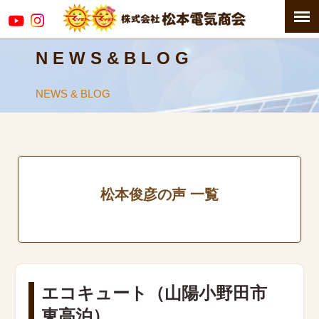
N E W S & B L O G
NEWS & BLOG
松本俊彦の声 一覧
エコキュート（山陽小野田市
東高泊）