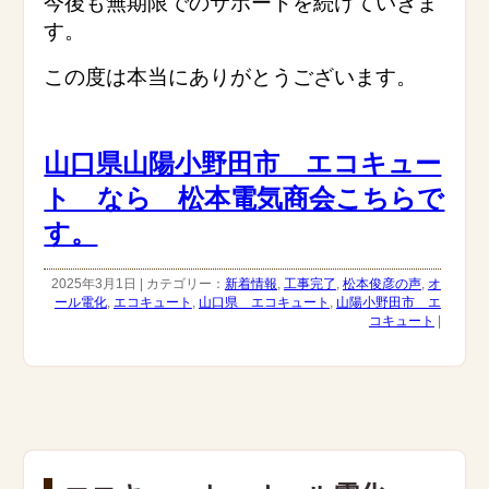
今後も無期限でのサポートを続けていきま
す。
この度は本当にありがとうございます。
山口県山陽小野田市 エコキュー
ト なら 松本電気商会こちらで
す。
2025年3月1日 | カテゴリー：
新着情報
,
工事完了
,
松本俊彦の声
,
オ
ール電化
,
エコキュート
,
山口県 エコキュート
,
山陽小野田市 エ
コキュート
|