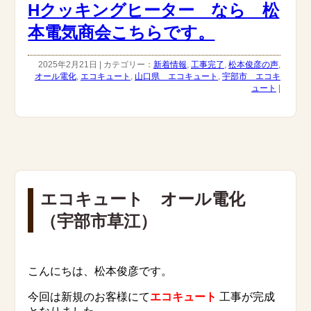
Hクッキングヒーター なら 松
本電気商会こちらです。
2025年2月21日 | カテゴリー：
新着情報
,
工事完了
,
松本俊彦の声
,
オール電化
,
エコキュート
,
山口県 エコキュート
,
宇部市 エコキ
ュート
|
エコキュート オール電化
（宇部市草江）
こんにちは、松本俊彦です。
今回は新規のお客様にて
エコキュート
工事が完成