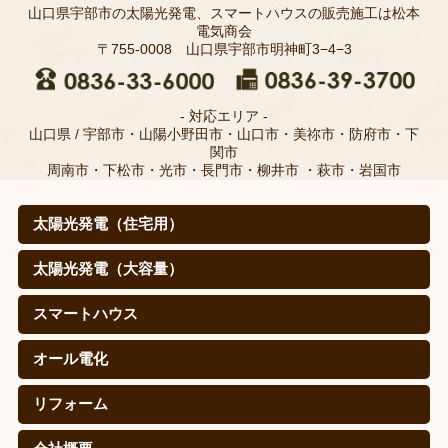
山口県宇部市の太陽光発電、スマートハウスの販売施工は松本
電気商会
〒755-0008 山口県宇部市明神町3−4−3
- 対応エリア -
山口県 / 宇部市・山陽小野田市・山口市・美祢市・防府市・下
関市
周南市・下松市・光市・長門市・柳井市 ・萩市・岩国市
太陽光発電（住宅用）
太陽光発電（住宅用）
太陽光発電の仕組みは？
取扱メーカー
職人のこだわり(松本電気商会のこだわり)
施工例
寄棟屋根の皆さま
価格
導入効果（㊙真実データ）
太陽光発電（大容量）
太陽光発電（大容量）
シャープを選ぶ理由
施工実績
スマートハウス
スマートハウス
蓄電池（自給自足スタイル）
EV・PHEV(PHV)車充電システム
オール電化
オール電化
エコキュート
IHクッキングヒーター
リフォーム
リフォーム