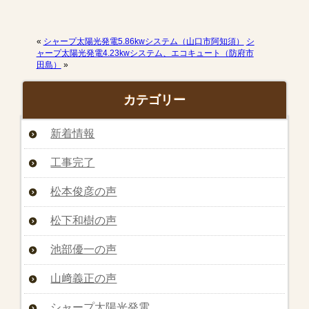
«
シャープ太陽光発電5.86kwシステム（山口市阿知須）
シ
ャープ太陽光発電4.23kwシステム、エコキュート（防府市
田島）
»
カテゴリー
新着情報
工事完了
松本俊彦の声
松下和樹の声
池部優一の声
山﨑義正の声
シャープ太陽光発電