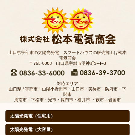
山口県宇部市の太陽光発電、スマートハウスの販売施工は松本
電気商会
〒755-0008 山口県宇部市明神町3−4−3
- 対応エリア -
山口県 / 宇部市・山陽小野田市・山口市・美祢市・防府市・下
関市
周南市・下松市・光市・長門市・柳井市 ・萩市・岩国市
太陽光発電（住宅用）
太陽光発電（住宅用）
太陽光発電の仕組みは？
取扱メーカー
職人のこだわり(松本電気商会のこだわり)
施工例
寄棟屋根の皆さま
価格
導入効果（㊙真実データ）
太陽光発電（大容量）