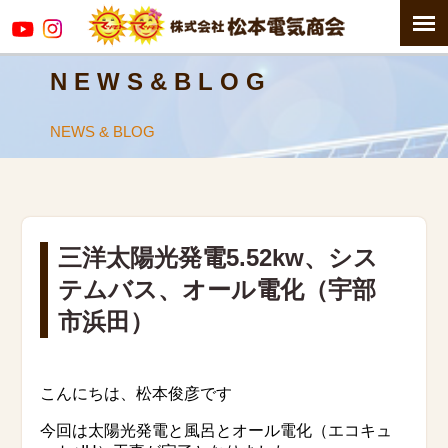
N E W S & B L O G
NEWS & BLOG
三洋太陽光発電5.52kw、シス
テムバス、オール電化（宇部
市浜田）
こんにちは、松本俊彦です
今回は太陽光発電と風呂とオール電化（エコキュ