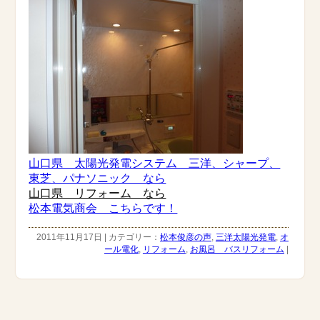
山口県 太陽光発電システム 三洋、シャープ、
東芝、パナソニック なら
山口県 リフォーム なら
松本電気商会 こちらです！
2011年11月17日 | カテゴリー：
松本俊彦の声
,
三洋太陽光発電
,
オ
ール電化
,
リフォーム
,
お風呂 バスリフォーム
|