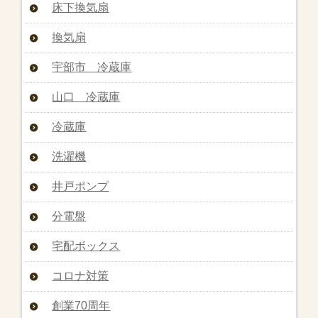
床下換気扇
換気扇
宇部市 冷蔵庫
山口 冷蔵庫
冷蔵庫
洗濯機
井戸ポンプ
分電盤
宅配ボックス
コロナ対策
創業70周年