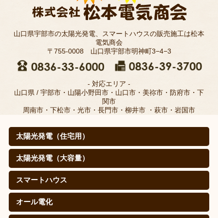
山口県宇部市の太陽光発電、スマートハウスの販売施工は松本
電気商会
〒755-0008 山口県宇部市明神町3−4−3
- 対応エリア -
山口県 / 宇部市・山陽小野田市・山口市・美祢市・防府市・下
関市
周南市・下松市・光市・長門市・柳井市 ・萩市・岩国市
太陽光発電（住宅用）
太陽光発電（住宅用）
太陽光発電の仕組みは？
取扱メーカー
職人のこだわり(松本電気商会のこだわり)
施工例
寄棟屋根の皆さま
価格
導入効果（㊙真実データ）
太陽光発電（大容量）
太陽光発電（大容量）
シャープを選ぶ理由
施工実績
スマートハウス
スマートハウス
蓄電池（自給自足スタイル）
EV・PHEV(PHV)車充電システム
オール電化