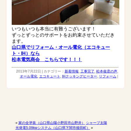
いつもいつも本当に有難うございます！
ずっとずっとのサポートをお約束させていただき
ます。
山口県でリフォーム・オール電化（エコキュー
ト・IH）なら
松本電気商会 こちらです！！！
2013年7月22日 | カテゴリー：
新着情報
,
工事完了
,
松本俊彦の声
,
オール電化
,
エコキュート
,
IHクッキングヒーター
,
リフォーム
|
«
家の全塗装（山口県山陽小野田市山野井）
シャープ太陽
光発電5.09kwシステム（山口県下関市後田町）
»