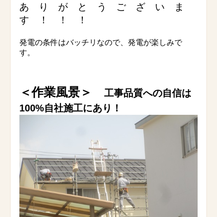
あ り が と う ご ざ い ま
す ！ ！ ！
発電の条件はバッチリなので、発電が楽しみで
す。
＜作業風景＞
工事品質への自信は
100%自社施工にあり！