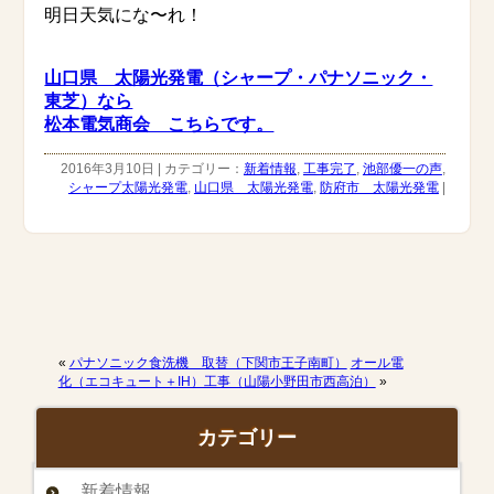
明日天気にな〜れ！
山口県 太陽光発電（シャープ・パナソニック・
東芝）なら
松本電気商会 こちらです。
2016年3月10日 | カテゴリー：
新着情報
,
工事完了
,
池部優一の声
,
シャープ太陽光発電
,
山口県 太陽光発電
,
防府市 太陽光発電
|
«
パナソニック食洗機 取替（下関市王子南町）
オール電
化（エコキュート＋IH）工事（山陽小野田市西高泊）
»
カテゴリー
新着情報