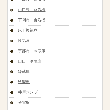
山口県 食洗機
下関市 食洗機
床下換気扇
換気扇
宇部市 冷蔵庫
山口 冷蔵庫
冷蔵庫
洗濯機
井戸ポンプ
分電盤