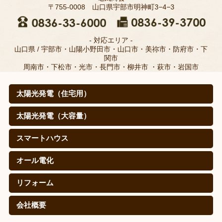
〒755-0008 山口県宇部市明神町3−4−3
- 対応エリア -
山口県 / 宇部市・山陽小野田市・山口市・美祢市・防府市・下
関市
周南市・下松市・光市・長門市・柳井市 ・萩市・岩国市
太陽光発電（住宅用）
太陽光発電（住宅用）
太陽光発電の仕組みは？
取扱メーカー
職人のこだわり(松本電気商会のこだわり)
施工例
寄棟屋根の皆さま
価格
導入効果（㊙真実データ）
太陽光発電（大容量）
太陽光発電（大容量）
シャープを選ぶ理由
施工実績
スマートハウス
スマートハウス
蓄電池（自給自足スタイル）
EV・PHEV(PHV)車充電システム
オール電化
オール電化
エコキュート
IHクッキングヒーター
リフォーム
リフォーム
会社概要