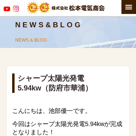
N E W S & B L O G
NEWS & BLOG
シャープ太陽光発電
5.94kw（防府市華浦）
こんにちは、池部優一です。
今回はシャープ太陽光発電5.94kwが完成
となりました！