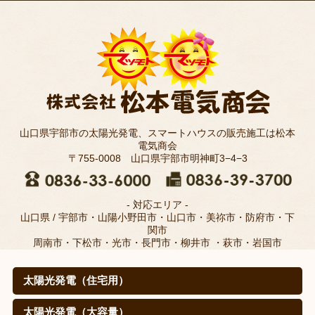
山口県宇部市の太陽光発電、スマートハウスの販売施工は松本
電気商会
〒755-0008 山口県宇部市明神町3−4−3
- 対応エリア -
山口県 / 宇部市・山陽小野田市・山口市・美祢市・防府市・下
関市
周南市・下松市・光市・長門市・柳井市 ・萩市・岩国市
太陽光発電（住宅用）
太陽光発電（住宅用）
太陽光発電の仕組みは？
取扱メーカー
職人のこだわり(松本電気商会のこだわり)
施工例
寄棟屋根の皆さま
価格
導入効果（㊙真実データ）
太陽光発電（大容量）