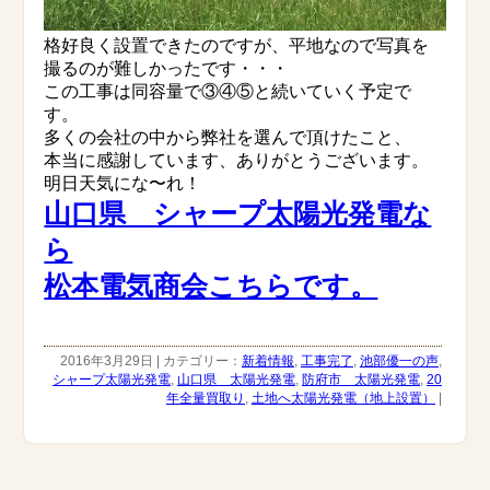
格好良く設置できたのですが、平地なので写真を
撮るのが難しかったです・・・
この工事は同容量で③④⑤と続いていく予定で
す。
多くの会社の中から弊社を選んで頂けたこと、
本当に感謝しています、ありがとうございます。
明日天気にな〜れ！
山口県 シャープ太陽光発電な
ら
松本電気商会こちらです。
2016年3月29日 | カテゴリー：
新着情報
,
工事完了
,
池部優一の声
,
シャープ太陽光発電
,
山口県 太陽光発電
,
防府市 太陽光発電
,
20
年全量買取り
,
土地へ太陽光発電（地上設置）
|