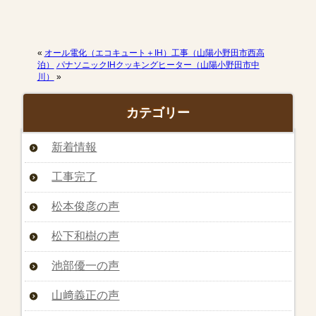
«
オール電化（エコキュート＋IH）工事（山陽小野田市西高
泊）
パナソニックIHクッキングヒーター（山陽小野田市中
川）
»
カテゴリー
新着情報
工事完了
松本俊彦の声
松下和樹の声
池部優一の声
山﨑義正の声