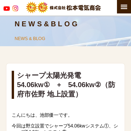
N E W S & B L O G
NEWS & BLOG
シャープ太陽光発電
54.06kw① + 54.06kw②（防
府市佐野 地上設置）
こんにちは、池部優一です。
今回は野立設置でシャープ54.06kwシステム①、シ