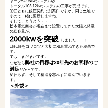
ャープ54.06kwシステム②
トータル108.12kwシステムの工事が完成です。
①②ともに低圧契約で別案件ですが、同じ土地で
すので一緒に更新しますね。
そして、とうとう・・・
松本電気商会が現在まで設置してきた太陽光発電
の総容量が、
2000kwを突破
しました！！！
1軒1軒をコツコツと大切に積み重ねてきた結果で
す。
でも、まだまだです。
弊社の目標は20年先のお客様のご
なぜなら
満足
だからです。
変わらず、そして精進を忘れずに進んでいきま
す。
＜外観＞