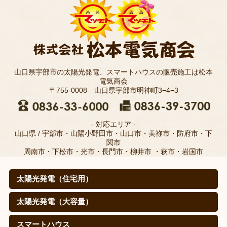
山口県宇部市の太陽光発電、スマートハウスの販売施工は松本
電気商会
〒755-0008 山口県宇部市明神町3−4−3
- 対応エリア -
山口県 / 宇部市・山陽小野田市・山口市・美祢市・防府市・下
関市
周南市・下松市・光市・長門市・柳井市 ・萩市・岩国市
太陽光発電（住宅用）
太陽光発電（住宅用）
太陽光発電の仕組みは？
取扱メーカー
職人のこだわり(松本電気商会のこだわり)
施工例
寄棟屋根の皆さま
価格
導入効果（㊙真実データ）
太陽光発電（大容量）
太陽光発電（大容量）
シャープを選ぶ理由
施工実績
スマートハウス