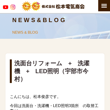
N E W S & B L O G
NEWS & BLOG
洗面台リフォーム + 洗濯
機 + LED照明（宇部市今
村）
こんにちは、松本俊彦です。
今回は洗面台・洗濯機・LED照明3箇所 の取替工