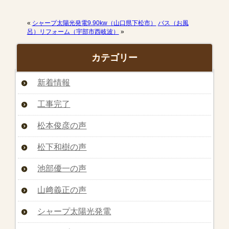
«
シャープ太陽光発電9.90kw（山口県下松市）
バス（お風
呂）リフォーム（宇部市西岐波）
»
カテゴリー
新着情報
工事完了
松本俊彦の声
松下和樹の声
池部優一の声
山﨑義正の声
シャープ太陽光発電