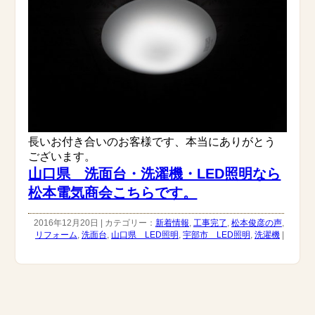
長いお付き合いのお客様です、本当にありがとう
ございます。
山口県 洗面台・洗濯機・LED照明なら
松本電気商会こちらです。
2016年12月20日 | カテゴリー：
新着情報
,
工事完了
,
松本俊彦の声
,
リフォーム
,
洗面台
,
山口県 LED照明
,
宇部市 LED照明
,
洗濯機
|