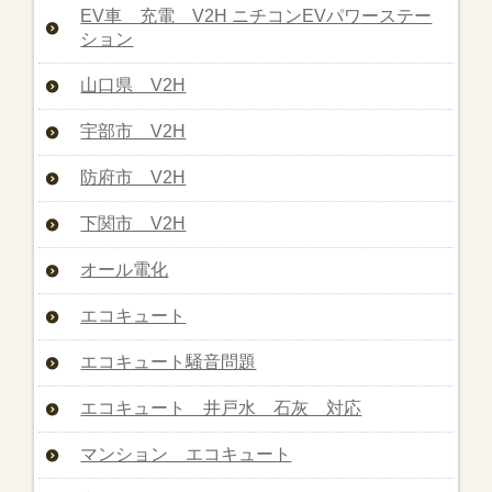
EV車 充電 V2H ニチコンEVパワーステー
ション
山口県 V2H
宇部市 V2H
防府市 V2H
下関市 V2H
オール電化
エコキュート
エコキュート騒音問題
エコキュート 井戸水 石灰 対応
マンション エコキュート