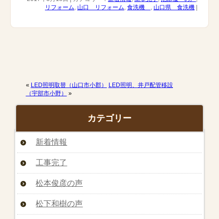
リフォーム
,
山口 リフォーム
,
食洗機
,
山口県 食洗機
|
«
LED照明取替（山口市小郡）
LED照明、井戸配管移設
（宇部市小野）
»
カテゴリー
新着情報
工事完了
松本俊彦の声
松下和樹の声