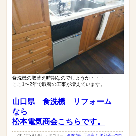
食洗機の取替え時期なのでしょうか・・・
ここ1〜2年で取替の工事が増えています。
山口県 食洗機 リフォーム
なら
松本電気商会こちらです。
2017年5月18日 | カテゴリー：
新着情報
,
工事完了
,
池部優一の声
,