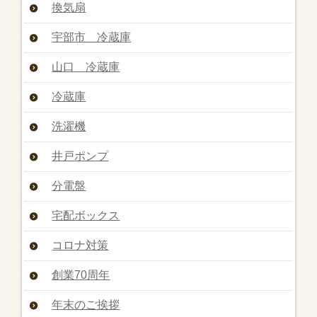
換気扇
宇部市 冷蔵庫
山口 冷蔵庫
冷蔵庫
洗濯機
井戸ポンプ
分電盤
宅配ボックス
コロナ対策
創業70周年
年末のご挨拶