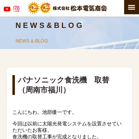
N E W S & B L O G
NEWS & BLOG
パナソニック食洗機 取替
（周南市福川）
こんにちわ、池部優一です。
今回は以前に太陽光発電システムを設置させてい
ただいたお客様、
食洗機の取替工事が完成となりました。