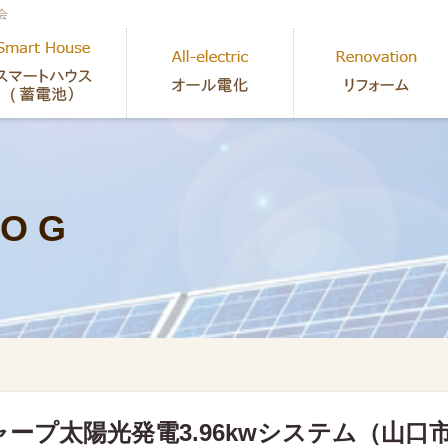
会
 O G
ャープ太陽光発電3.96kwシステム（山口