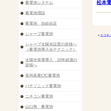
松本
蓄電池システム
蓄電池増設
蓄電池 自給自足
シャープ蓄電池
«
エコキ
シャープ太陽光設置の皆様へ
（蓄電池導入㊙︎テクニック）
太陽光発電導入 10年経過の
皆様へ
長州産業CIC蓄電池
パナソニック蓄電池
ニチコン蓄電池
山口県 蓄電池