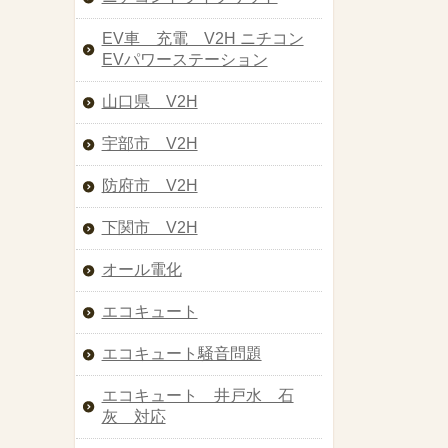
EV車 充電 V2H ニチコン
EVパワーステーション
山口県 V2H
宇部市 V2H
防府市 V2H
下関市 V2H
オール電化
エコキュート
エコキュート騒音問題
エコキュート 井戸水 石
灰 対応