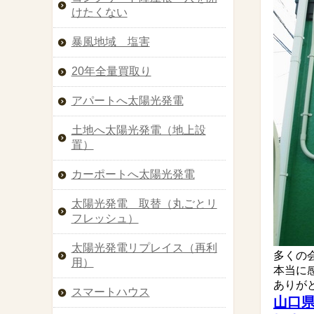
けたくない
暴風地域 塩害
20年全量買取り
アパートへ太陽光発電
土地へ太陽光発電（地上設
置）
カーポートへ太陽光発電
太陽光発電 取替（丸ごとリ
フレッシュ）
太陽光発電リプレイス（再利
多くの
用）
本当に
ありが
スマートハウス
山口