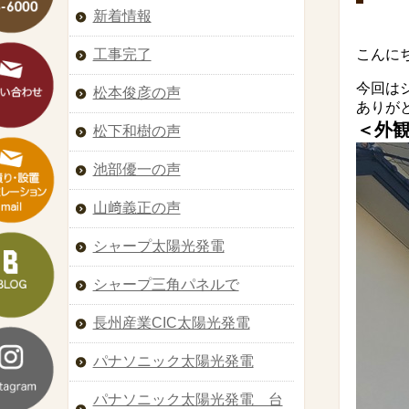
新着情報
こんに
工事完了
今回はシ
松本俊彦の声
ありが
＜外
松下和樹の声
池部優一の声
山﨑義正の声
シャープ太陽光発電
シャープ三角パネルで
長州産業CIC太陽光発電
パナソニック太陽光発電
パナソニック太陽光発電 台