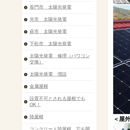
長門市 太陽光発電
光市 太陽光発電
萩市 太陽光発電
下松市 太陽光発電
太陽光発電 修理（パワコン
交換）
太陽光発電 増設
金属屋根
設置不可とされる屋根でも
OK！
陸屋根
＜屋外
コンクリート陸屋根 穴を開