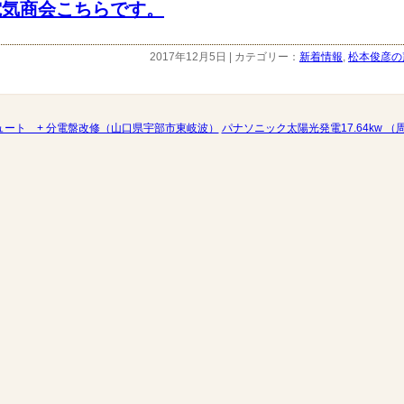
電気商会こちらです。
2017年12月5日 | カテゴリー：
新着情報
,
松本俊彦の
ュート + 分電盤改修（山口県宇部市東岐波）
パナソニック太陽光発電17.64kw 