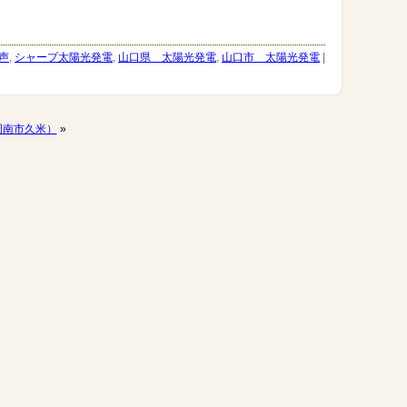
声
,
シャープ太陽光発電
,
山口県 太陽光発電
,
山口市 太陽光発電
|
（周南市久米）
»