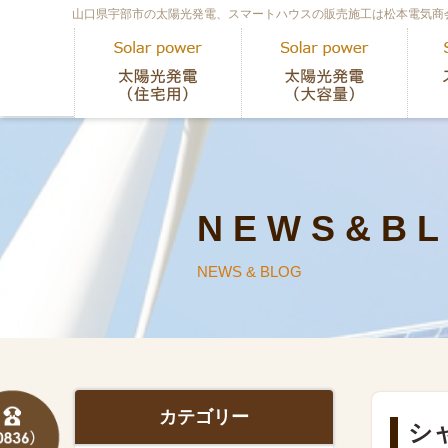
山口県宇部市の太陽光発電、スマートハウスの販売施工は松本電気商
N E W S & B L
NEWS & BLOG
カテゴリー
シ