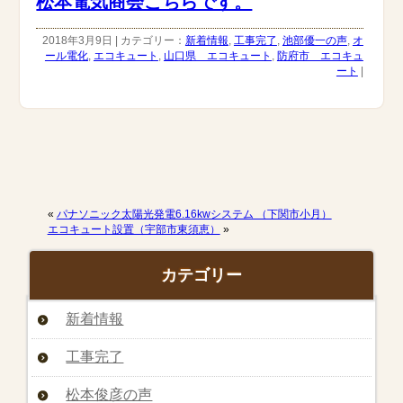
松本電気商会こちらです。
2018年3月9日 | カテゴリー：
新着情報
,
工事完了
,
池部優一の声
,
オ
ール電化
,
エコキュート
,
山口県 エコキュート
,
防府市 エコキュ
ート
|
«
パナソニック太陽光発電6.16kwシステム （下関市小月）
エコキュート設置（宇部市東須恵）
»
カテゴリー
新着情報
工事完了
松本俊彦の声