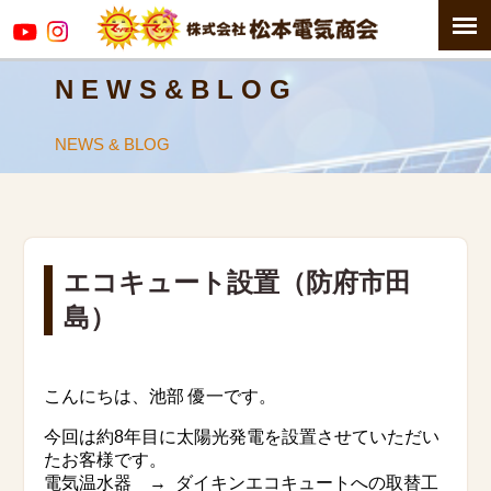
N E W S & B L O G
NEWS & BLOG
エコキュート設置（防府市田
島）
こんにちは、池部 優一です。
今回は約8年目に太陽光発電を設置させていただい
たお客様です。
電気温水器 → ダイキンエコキュートへの取替工