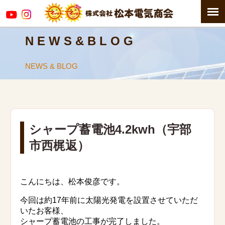
N E W S & B L O G
NEWS & BLOG
シャープ蓄電池4.2kwh（宇部
市西梶返）
こんにちは、松本俊彦です。
今回は約17年前に太陽光発電を設置させていただ
いたお客様、
シャープ蓄電池の工事が完了しました。