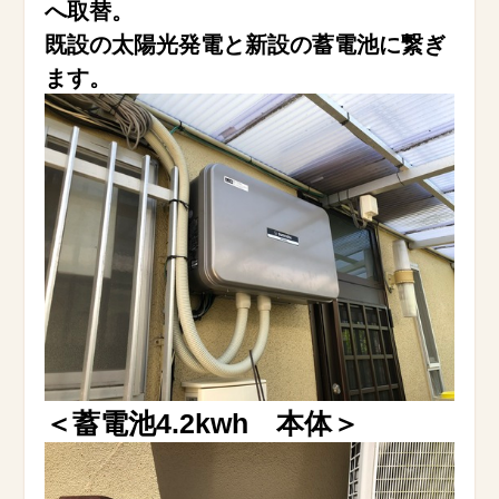
へ取替。
既設の太陽光発電と新設の蓄電池に繋ぎ
ます。
＜蓄電池4.2kwh 本体＞