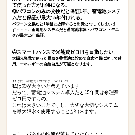
て使った方がお得になる。
③パワコンのみの交換だと保証1年、蓄電池システ
ムだと保証が最大15年付けれる。
パワコン交換だと1年後に故障すると出費となってしまいま
す・・・、蓄電池システムだと蓄電池本体・パワコン ・モニ
タが最大15年保証。
④スマートハウスで光熱費ゼロ円を目指したい。
太陽光発電で創った電気を蓄電池に貯めて自家消費に対して使
用。エネルギーの自給自足が可能となります。
まだまだ、理由はあるのですが、このくらいで。
私は③が大きいと考えています。
だって、蓄電池システム導入だと15年間は修理費
ゼロ円ですもの。
これは大きいことですし、大切な大切なシステム
を最大限永く使用することが出来ます。
もし、パネルの性能が落ちていたら・・・