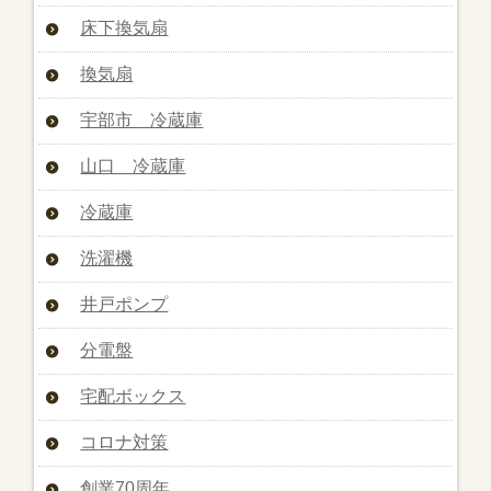
床下換気扇
換気扇
宇部市 冷蔵庫
山口 冷蔵庫
冷蔵庫
洗濯機
井戸ポンプ
分電盤
宅配ボックス
コロナ対策
創業70周年