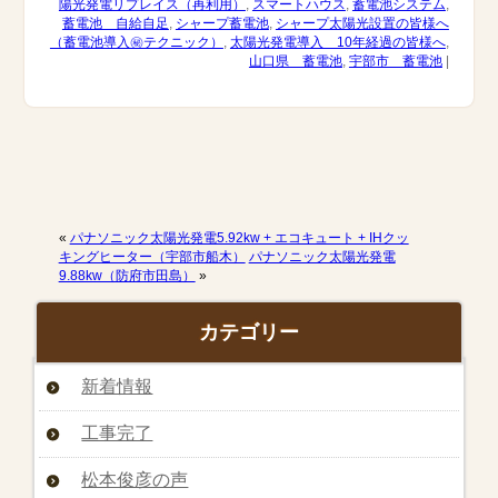
陽光発電リプレイス（再利用）
,
スマートハウス
,
蓄電池システム
,
蓄電池 自給自足
,
シャープ蓄電池
,
シャープ太陽光設置の皆様へ
（蓄電池導入㊙︎テクニック）
,
太陽光発電導入 10年経過の皆様へ
,
山口県 蓄電池
,
宇部市 蓄電池
|
«
パナソニック太陽光発電5.92kw + エコキュート + IHクッ
キングヒーター（宇部市船木）
パナソニック太陽光発電
9.88kw（防府市田島）
»
カテゴリー
新着情報
工事完了
松本俊彦の声