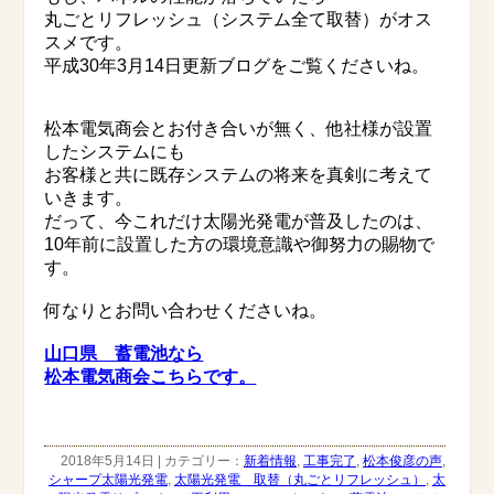
丸ごとリフレッシュ（システム全て取替）がオス
スメです。
平成30年3月14日更新ブログをご覧くださいね。
松本電気商会とお付き合いが無く、他社様が設置
したシステムにも
お客様と共に既存システムの将来を真剣に考えて
いきます。
だって、今これだけ太陽光発電が普及したのは、
10年前に設置した方の環境意識や御努力の賜物で
す。
何なりとお問い合わせくださいね。
山口県 蓄電池なら
松本電気商会こちらです。
2018年5月14日 | カテゴリー：
新着情報
,
工事完了
,
松本俊彦の声
,
シャープ太陽光発電
,
太陽光発電 取替（丸ごとリフレッシュ）
,
太